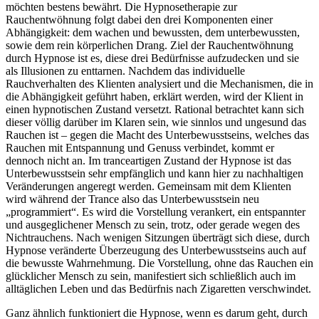
möchten bestens bewährt. Die Hypnosetherapie zur
Rauchentwöhnung folgt dabei den drei Komponenten einer
Abhängigkeit: dem wachen und bewussten, dem unterbewussten,
sowie dem rein körperlichen Drang. Ziel der Rauchentwöhnung
durch Hypnose ist es, diese drei Bedürfnisse aufzudecken und sie
als Illusionen zu enttarnen. Nachdem das individuelle
Rauchverhalten des Klienten analysiert und die Mechanismen, die in
die Abhängigkeit geführt haben, erklärt werden, wird der Klient in
einen hypnotischen Zustand versetzt. Rational betrachtet kann sich
dieser völlig darüber im Klaren sein, wie sinnlos und ungesund das
Rauchen ist – gegen die Macht des Unterbewusstseins, welches das
Rauchen mit Entspannung und Genuss verbindet, kommt er
dennoch nicht an. Im tranceartigen Zustand der Hypnose ist das
Unterbewusstsein sehr empfänglich und kann hier zu nachhaltigen
Veränderungen angeregt werden. Gemeinsam mit dem Klienten
wird während der Trance also das Unterbewusstsein neu
„programmiert“. Es wird die Vorstellung verankert, ein entspannter
und ausgeglichener Mensch zu sein, trotz, oder gerade wegen des
Nichtrauchens. Nach wenigen Sitzungen überträgt sich diese, durch
Hypnose veränderte Überzeugung des Unterbewusstseins auch auf
die bewusste Wahrnehmung. Die Vorstellung, ohne das Rauchen ein
glücklicher Mensch zu sein, manifestiert sich schließlich auch im
alltäglichen Leben und das Bedürfnis nach Zigaretten verschwindet.
Ganz ähnlich funktioniert die Hypnose, wenn es darum geht, durch