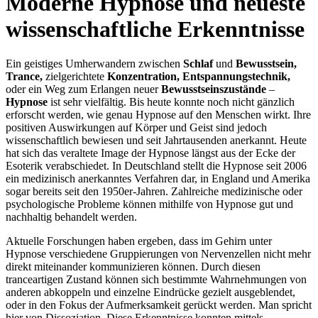
Moderne Hypnose und neueste
wissenschaftliche Erkenntnisse
Ein geistiges Umherwandern zwischen
Schlaf
und
Bewusstsein,
Trance,
zielgerichtete
Konzentration,
Entspannungstechnik,
oder ein Weg zum Erlangen neuer
Bewusstseinszustände
–
Hypnose
ist sehr vielfältig. Bis heute konnte noch nicht gänzlich
erforscht werden, wie genau Hypnose auf den Menschen wirkt. Ihre
positiven Auswirkungen auf Körper und Geist sind jedoch
wissenschaftlich bewiesen und seit Jahrtausenden anerkannt. Heute
hat sich das veraltete Image der Hypnose längst aus der Ecke der
Esoterik verabschiedet. In Deutschland stellt die Hypnose seit 2006
ein medizinisch anerkanntes Verfahren dar, in England und Amerika
sogar bereits seit den 1950er-Jahren. Zahlreiche medizinische oder
psychologische Probleme können mithilfe von Hypnose gut und
nachhaltig behandelt werden.
Aktuelle Forschungen haben ergeben, dass im Gehirn unter
Hypnose verschiedene Gruppierungen von Nervenzellen nicht mehr
direkt miteinander kommunizieren können. Durch diesen
tranceartigen Zustand können sich bestimmte Wahrnehmungen von
anderen abkoppeln und einzelne Eindrücke gezielt ausgeblendet,
oder in den Fokus der Aufmerksamkeit gerückt werden. Man spricht
hier von Dissoziation. Diese Erkenntnisse konnten mittels