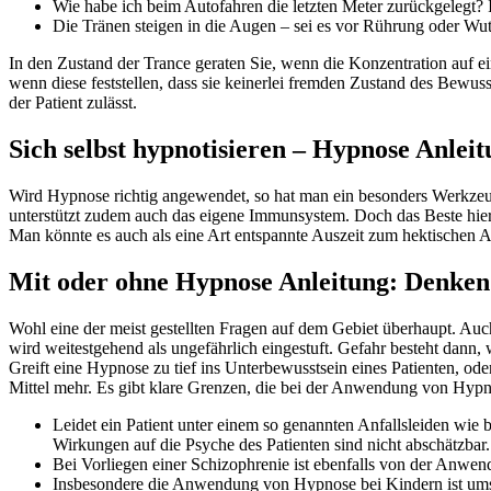
Wie habe ich beim Autofahren die letzten Meter zurückgelegt? 
Die Tränen steigen in die Augen – sei es vor Rührung oder Wu
In den Zustand der Trance geraten Sie, wenn die Konzentration auf ein
wenn diese feststellen, dass sie keinerlei fremden Zustand des Bewus
der Patient zulässt.
Sich selbst hypnotisieren – Hypnose Anleit
Wird Hypnose richtig angewendet, so hat man ein besonders Werkzeug zu
unterstützt zudem auch das eigene Immunsystem. Doch das Beste hieran
Man könnte es auch als eine Art entspannte Auszeit zum hektischen Al
Mit oder ohne Hypnose Anleitung: Denken 
Wohl eine der meist gestellten Fragen auf dem Gebiet überhaupt. Auc
wird weitestgehend als ungefährlich eingestuft. Gefahr besteht dann
Greift eine Hypnose zu tief ins Unterbewusstsein eines Patienten, ode
Mittel mehr. Es gibt klare Grenzen, die bei der Anwendung von Hypno
Leidet ein Patient unter einem so genannten Anfallsleiden wie 
Wirkungen auf die Psyche des Patienten sind nicht abschätzbar.
Bei Vorliegen einer Schizophrenie ist ebenfalls von der Anwen
Insbesondere die Anwendung von Hypnose bei Kindern ist umstri