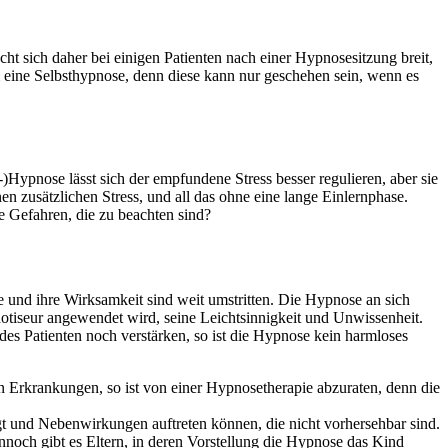
cht sich daher bei einigen Patienten nach einer Hypnosesitzung breit,
um eine Selbsthypnose, denn diese kann nur geschehen sein, wenn es
)Hypnose lässt sich der empfundene Stress besser regulieren, aber sie
n zusätzlichen Stress, und all das ohne eine lange Einlernphase.
ne Gefahren, die zu beachten sind?
e und ihre Wirksamkeit sind weit umstritten. Die Hypnose an sich
notiseur angewendet wird, seine Leichtsinnigkeit und Unwissenheit.
 des Patienten noch verstärken, so ist die Hypnose kein harmloses
en Erkrankungen, so ist von einer Hypnosetherapie abzuraten, denn die
gt und Nebenwirkungen auftreten können, die nicht vorhersehbar sind.
noch gibt es Eltern, in deren Vorstellung die Hypnose das Kind