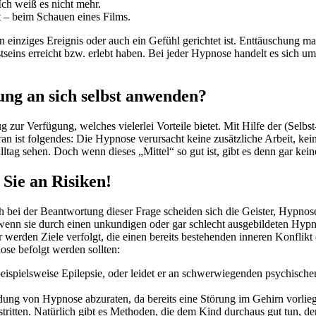
Ich weiß es nicht mehr.
t – beim Schauen eines Films.
 einziges Ereignis oder auch ein Gefühl gerichtet ist. Enttäuschung ma
stseins erreicht bzw. erlebt haben. Bei jeder Hypnose handelt es sich 
ung an sich selbst anwenden?
r Verfügung, welches vielerlei Vorteile bietet. Mit Hilfe der (Selbst-
 ist folgendes: Die Hypnose verursacht keine zusätzliche Arbeit, keine
ltag sehen. Doch wenn dieses „Mittel“ so gut ist, gibt es denn gar kei
Sie an Risiken!
h bei der Beantwortung dieser Frage scheiden sich die Geister, Hypnos
, wenn sie durch einen unkundigen oder gar schlecht ausgebildeten Hyp
r werden Ziele verfolgt, die einen bereits bestehenden inneren Konflikt
se befolgt werden sollten:
beispielsweise Epilepsie, oder leidet er an schwerwiegenden psychisch
dung von Hypnose abzuraten, da bereits eine Störung im Gehirn vorlie
tten. Natürlich gibt es Methoden, die dem Kind durchaus gut tun, den