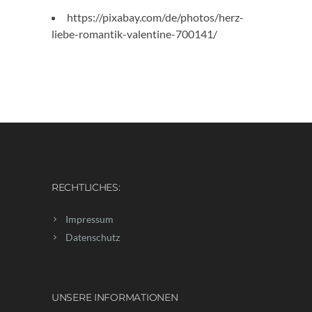
https://pixabay.com/de/photos/herz-
liebe-romantik-valentine-700141/
RECHTLICHES:
Impressum
Datenschutz
UNSERE INFORMATIONEN